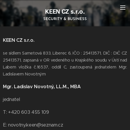
KEEN CZ s.r.o.
SECURITY & BUSINESS
KEEN CZ s.r.o.
se sídlem Sametová 833, Liberec 6, IČO : 25413571, DIČ : DIČ CZ
25413571, zapsaná v OR vedeného u Krajského soudu v Ústí nad
Labem vložka č.16537, oddíl C, zastoupená jednatelem Mgr.
Ladislavem Novotným
Mgr. Ladislav Novotný, LL.M., MBA
jednatel
T: +420 603 455 109
E: novotny.keen@seznam.cz